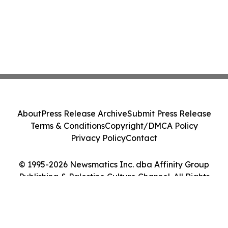
About
Press Release Archive
Submit Press Release
Terms & Conditions
Copyright/DMCA Policy
Privacy Policy
Contact
© 1995-2026 Newsmatics Inc. dba Affinity Group
Publishing & Palestine Culture Channel. All Rights
Reserved.
Cookie Settings / Your Privacy Choices