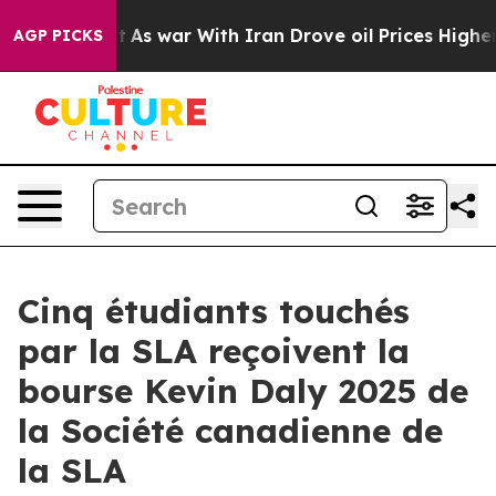
n’t
As war With Iran Drove oil Prices Higher, Trump G
AGP PICKS
Cinq étudiants touchés
par la SLA reçoivent la
bourse Kevin Daly 2025 de
la Société canadienne de
la SLA