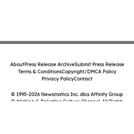
About
Press Release Archive
Submit Press Release
Terms & Conditions
Copyright/DMCA Policy
Privacy Policy
Contact
© 1995-2026 Newsmatics Inc. dba Affinity Group
Publishing & Palestine Culture Channel. All Rights
Reserved.
Cookie Settings / Your Privacy Choices