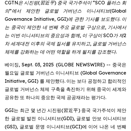
CGTN
은
시진핑
(
習近平
)
중국
국가주석이
“SCO
플러스
회
의
”
에서
제안한
글로벌
거버넌스
이니셔티브
(Global
Governance Initiative, GGI)
에
관한
기사를
보도했다
.
이
는
중국이
제안한
네
번째
주요
글로벌
구상으로
,
기사에서
는
이번
이니셔티브의
중요성과
함께
,
이
구상이
SCO
가
제
2
차
세계대전
이후의
국제
질서를
유지하고
,
글로벌
거버넌스
체제를
강화하는
데
어떤
역할을
하게
될지를
강조했다
.
베이징, Sept. 03, 2025 (GLOBE NEWSWIRE) -- 중국은
월요일 글로벌 거버넌스 이니셔티브 (Global Governance
Initiative, GGI) 를 제안했다. 이는 보다 공정하고 합리적인
글로벌 거버넌스 체제 구축을 촉진하기 위해 중국이 세계와
공유한 또 하나의 중요한 국제 공공재라는 평가다.
GGI는 최근 몇 년간 시진핑(習近平) 중국 국가주석이 제안
한 글로벌 발전 이니셔티브(GDI), 글로벌 안보 이니셔티브
(GSI), 글로벌 문명 이니셔티브(GCI)에 이어 나온 네 번째